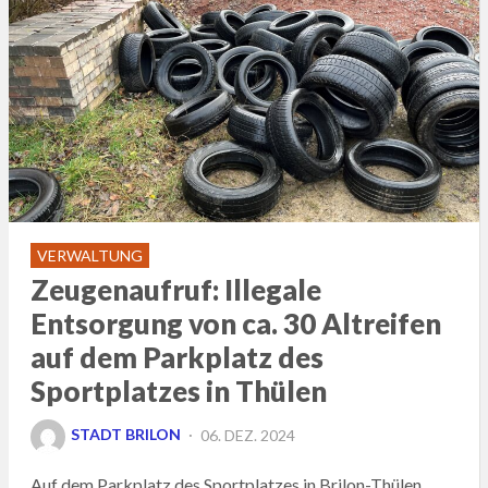
VERWALTUNG
Zeugenaufruf: Illegale
Entsorgung von ca. 30 Altreifen
auf dem Parkplatz des
Sportplatzes in Thülen
POSTED
STADT BRILON
06. DEZ. 2024
ON
Auf dem Parkplatz des Sportplatzes in Brilon-Thülen