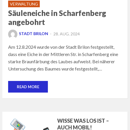
VERWALTUNG
Säuleneiche in Scharfenberg
angebohrt
POSTED
STADT BRILON
28. AUG. 2024
ON
Am 12.8.2024 wurde von der Stadt Brilon festgestellt,
dass eine Eiche in der Mittleren Str. in Scharfenberg eine
starke Braunfärbung des Laubes aufweist. Bei näherer
Untersuchung des Baumes wurde festgestellt,…
READ MORE
WISSE WAS LOS IST –
AUCH MOBIL!