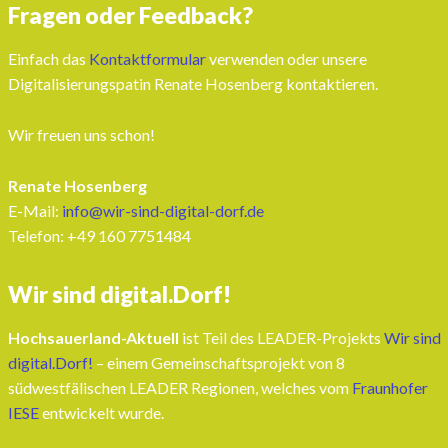
Fragen oder Feedback?
Einfach das
Kontaktformular
verwenden oder unsere
Digitalisierungspatin Renate Hosenberg kontaktieren.
Wir freuen uns schon!
Renate Hosenberg
E-Mail:
info@wir-sind-digital-dorf.de
Telefon: ‭+49 160 7751484‬
Wir sind digital.Dorf!
Hochsauerland-Aktuell
ist Teil des LEADER-Projekts
Wir sind
digital.Dorf!
– einem Gemeinschaftsprojekt von 8
südwestfälischen LEADER Regionen, welches vom
Fraunhofer
IESE
entwickelt wurde.