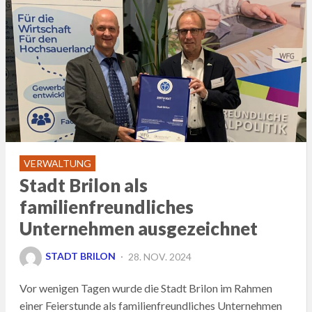
VERWALTUNG
Stadt Brilon als
familienfreundliches
Unternehmen ausgezeichnet
POSTED
STADT BRILON
28. NOV. 2024
ON
Vor wenigen Tagen wurde die Stadt Brilon im Rahmen
einer Feierstunde als familienfreundliches Unternehmen