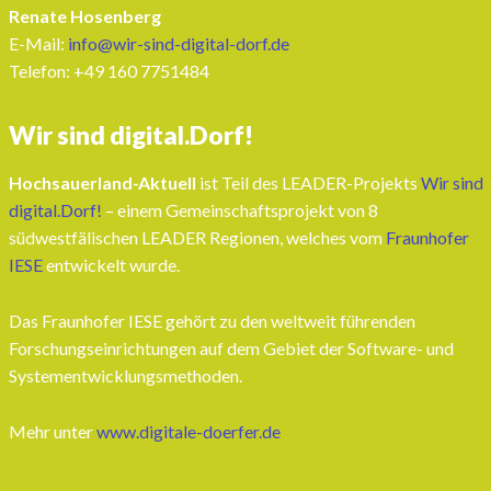
Renate Hosenberg
E-Mail:
info@wir-sind-digital-dorf.de
Telefon: ‭+49 160 7751484‬
Wir sind digital.Dorf!
Hochsauerland-Aktuell
ist Teil des LEADER-Projekts
Wir sind
digital.Dorf!
– einem Gemeinschaftsprojekt von 8
südwestfälischen LEADER Regionen, welches vom
Fraunhofer
IESE
entwickelt wurde.
Das Fraunhofer IESE gehört zu den weltweit führenden
Forschungseinrichtungen auf dem Gebiet der Software- und
Systementwicklungsmethoden.
Mehr unter
www.digitale-doerfer.de