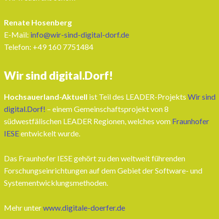
Renate Hosenberg
E-Mail:
info@wir-sind-digital-dorf.de
Telefon: ‭+49 160 7751484‬
Wir sind digital.Dorf!
Hochsauerland-Aktuell
ist Teil des LEADER-Projekts
Wir sind
digital.Dorf!
– einem Gemeinschaftsprojekt von 8
südwestfälischen LEADER Regionen, welches vom
Fraunhofer
IESE
entwickelt wurde.
Das Fraunhofer IESE gehört zu den weltweit führenden
Forschungseinrichtungen auf dem Gebiet der Software- und
Systementwicklungsmethoden.
Mehr unter
www.digitale-doerfer.de