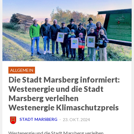
ALLGEMEIN
Die Stadt Marsberg informiert:
Westenergie und die Stadt
Marsberg verleihen
Westenergie Klimaschutzpreis
POSTED
STADT MARSBERG
23. OKT. 2024
ON
Westenergie und die Stadt Marsberg verleihen