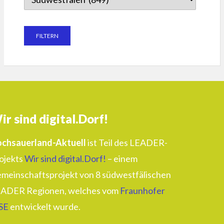
ir sind digital.Dorf!
chsauerland-Aktuell
ist Teil des LEADER-
ojekts
Wir sind digital.Dorf!
– einem
meinschaftsprojekt von 8 südwestfälischen
ADER Regionen, welches vom
Fraunhofer
SE
entwickelt wurde.