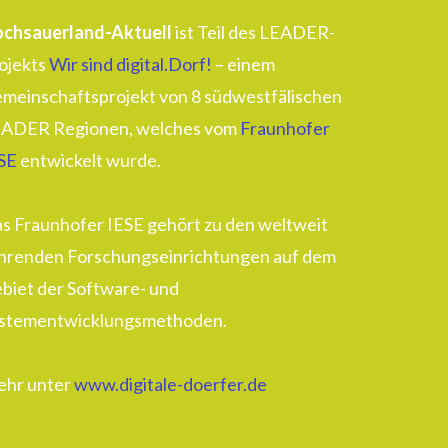
chsauerland-Aktuell
ist Teil des LEADER-
ojekts
Wir sind digital.Dorf!
– einem
meinschaftsprojekt von 8 südwestfälischen
ADER Regionen, welches vom
Fraunhofer
SE
entwickelt wurde.
s Fraunhofer IESE gehört zu den weltweit
hrenden Forschungseinrichtungen auf dem
biet der Software- und
stementwicklungsmethoden.
hr unter
www.digitale-doerfer.de