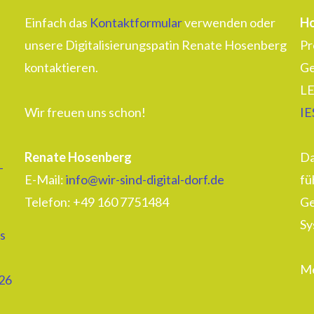
Einfach das
Kontaktformular
verwenden oder
Ho
unsere Digitalisierungspatin Renate Hosenberg
Pr
kontaktieren.
Ge
LE
Wir freuen uns schon!
IE
Renate Hosenberg
Da
–
E-Mail:
info@wir-sind-digital-dorf.de
fü
Telefon: ‭+49 160 7751484‬
Ge
Sy
s
Me
26