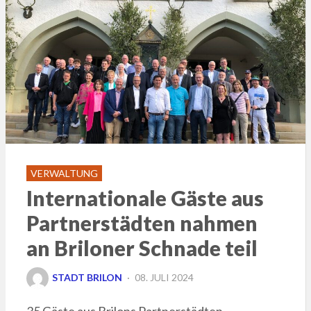
VERWALTUNG
Internationale Gäste aus
Partnerstädten nahmen
an Briloner Schnade teil
POSTED
STADT BRILON
08. JULI 2024
ON
35 Gäste aus Brilons Partnerstädten,