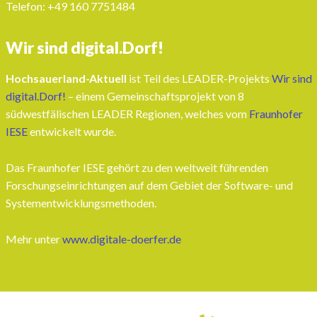
Telefon: ‭+49 160 7751484‬
Wir sind digital.Dorf!
Hochsauerland-Aktuell
ist Teil des LEADER-Projekts
Wir sind
digital.Dorf!
– einem Gemeinschaftsprojekt von 8
südwestfälischen LEADER Regionen, welches vom
Fraunhofer
IESE
entwickelt wurde.
Das Fraunhofer IESE gehört zu den weltweit führenden
Forschungseinrichtungen auf dem Gebiet der Software- und
Systementwicklungsmethoden.
Mehr unter
www.digitale-doerfer.de