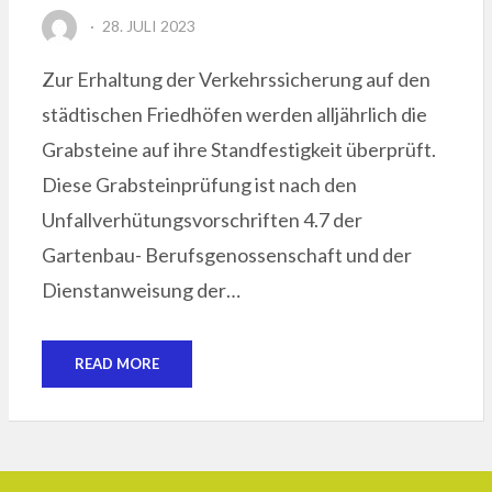
POSTED
28. JULI 2023
ON
Zur Erhaltung der Verkehrssicherung auf den
städtischen Friedhöfen werden alljährlich die
Grabsteine auf ihre Standfestigkeit überprüft.
Diese Grabsteinprüfung ist nach den
Unfallverhütungsvorschriften 4.7 der
Gartenbau- Berufsgenossenschaft und der
Dienstanweisung der…
READ MORE