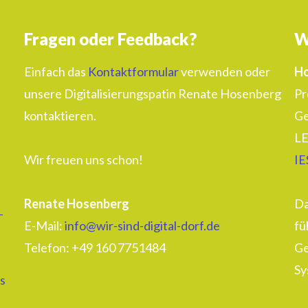
Fragen oder Feedback?
W
Einfach das
Kontaktformular
verwenden oder
Ho
unsere Digitalisierungspatin Renate Hosenberg
Pr
kontaktieren.
Ge
LE
Wir freuen uns schon!
IE
Renate Hosenberg
Da
–
E-Mail:
info@wir-sind-digital-dorf.de
fü
Telefon: ‭+49 160 7751484‬
Ge
Sy
s