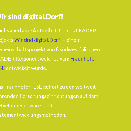
ir sind digital.Dorf!
chsauerland-Aktuell
ist Teil des LEADER-
ojekts
Wir sind digital.Dorf!
– einem
meinschaftsprojekt von 8 südwestfälischen
ADER Regionen, welches vom
Fraunhofer
SE
entwickelt wurde.
s Fraunhofer IESE gehört zu den weltweit
hrenden Forschungseinrichtungen auf dem
biet der Software- und
stementwicklungsmethoden.