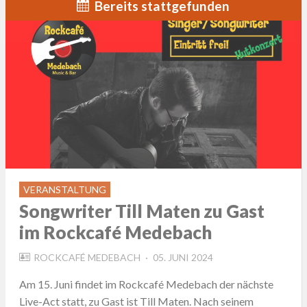
Bereits stattgefunden
VERANSTALTUNG
Songwriter Till Maten zu Gast
im Rockcafé Medebach
POSTED
ROCKCAFÉ MEDEBACH
05. JUNI 2024
ON
Am 15. Juni findet im Rockcafé Medebach der nächste
Live-Act statt, zu Gast ist Till Maten. Nach seinem