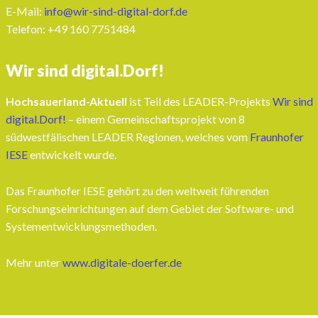
E-Mail:
info@wir-sind-digital-dorf.de
Telefon: ‭+49 160 7751484‬
Wir sind digital.Dorf!
Hochsauerland-Aktuell
ist Teil des LEADER-Projekts
Wir sind
digital.Dorf!
– einem Gemeinschaftsprojekt von 8
südwestfälischen LEADER Regionen, welches vom
Fraunhofer
IESE
entwickelt wurde.
Das Fraunhofer IESE gehört zu den weltweit führenden
Forschungseinrichtungen auf dem Gebiet der Software- und
Systementwicklungsmethoden.
Mehr unter
www.digitale-doerfer.de