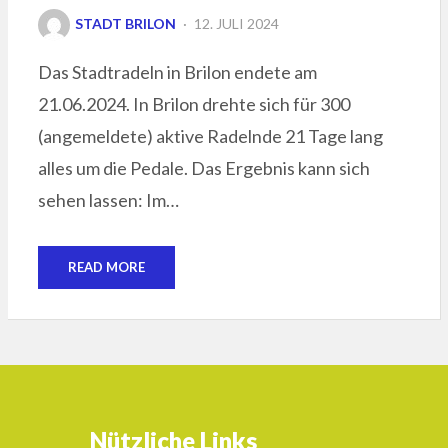
POSTED
STADT BRILON
12. JULI 2024
ON
Das Stadtradeln in Brilon endete am
21.06.2024. In Brilon drehte sich für 300
(angemeldete) aktive Radelnde 21 Tage lang
alles um die Pedale. Das Ergebnis kann sich
sehen lassen: Im…
READ MORE
Nützliche Links