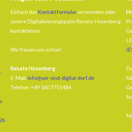
Einfach das
Kontaktformular
verwenden oder
Ho
unsere Digitalisierungspatin Renate Hosenberg
Pr
kontaktieren.
Ge
LE
Wir freuen uns schon!
IE
Renate Hosenberg
Da
–
E-Mail:
info@wir-sind-digital-dorf.de
fü
Telefon: ‭+49 160 7751484‬
Ge
Sy
s
Me
26