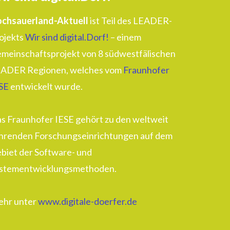
chsauerland-Aktuell
ist Teil des LEADER-
ojekts
Wir sind digital.Dorf!
– einem
meinschaftsprojekt von 8 südwestfälischen
ADER Regionen, welches vom
Fraunhofer
SE
entwickelt wurde.
s Fraunhofer IESE gehört zu den weltweit
hrenden Forschungseinrichtungen auf dem
biet der Software- und
stementwicklungsmethoden.
hr unter
www.digitale-doerfer.de