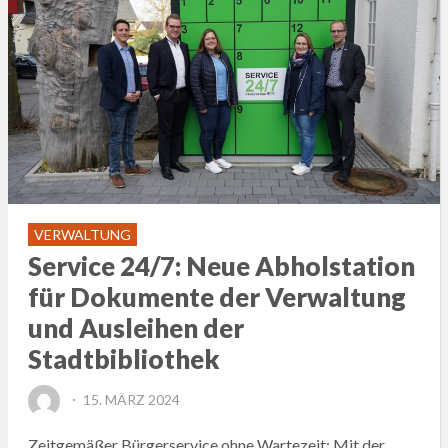
VERWALTUNG
Service 24/7: Neue Abholstation
für Dokumente der Verwaltung
und Ausleihen der
Stadtbibliothek
POSTED
15. MÄRZ 2024
ON
Zeitgemäßer Bürgerservice ohne Wartezeit: Mit der