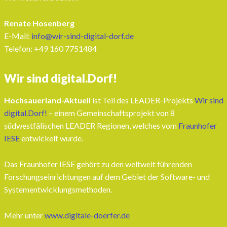
Renate Hosenberg
E-Mail:
info@wir-sind-digital-dorf.de
Telefon: ‭+49 160 7751484‬
Wir sind digital.Dorf!
Hochsauerland-Aktuell
ist Teil des LEADER-Projekts
Wir sind
digital.Dorf!
– einem Gemeinschaftsprojekt von 8
südwestfälischen LEADER Regionen, welches vom
Fraunhofer
IESE
entwickelt wurde.
Das Fraunhofer IESE gehört zu den weltweit führenden
Forschungseinrichtungen auf dem Gebiet der Software- und
Systementwicklungsmethoden.
Mehr unter
www.digitale-doerfer.de