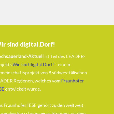
ir sind digital.Dorf!
chsauerland-Aktuell
ist Teil des LEADER-
ojekts
Wir sind digital.Dorf!
– einem
meinschaftsprojekt von 8 südwestfälischen
ADER Regionen, welches vom
Fraunhofer
SE
entwickelt wurde.
s Fraunhofer IESE gehört zu den weltweit
hrenden Forschungseinrichtungen auf dem