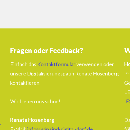
Fragen oder Feedback?
W
Einfach das
Kontaktformular
verwenden oder
Ho
unsere Digitalisierungspatin Renate Hosenberg
Pr
kontaktieren.
Ge
LE
Wir freuen uns schon!
IE
Renate Hosenberg
Da
–
E-Mail:
info@wir-sind-digital-dorf.de
fü