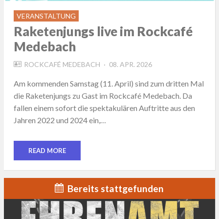
VERANSTALTUNG
Raketenjungs live im Rockcafé
Medebach
POSTED
ROCKCAFÉ MEDEBACH
08. APR. 2026
ON
Am kommenden Samstag (11. April) sind zum dritten Mal
die Raketenjungs zu Gast im Rockcafé Medebach. Da
fallen einem sofort die spektakulären Auftritte aus den
Jahren 2022 und 2024 ein,…
READ MORE
Bereits stattgefunden