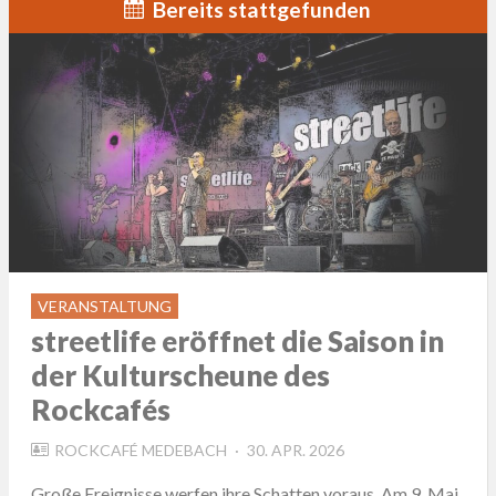
Bereits stattgefunden
VERANSTALTUNG
streetlife eröffnet die Saison in
der Kulturscheune des
Rockcafés
POSTED
ROCKCAFÉ MEDEBACH
30. APR. 2026
ON
Große Ereignisse werfen ihre Schatten voraus. Am 9. Mai