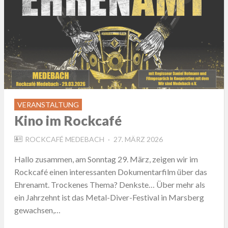
VERANSTALTUNG
Kino im Rockcafé
POSTED
ROCKCAFÉ MEDEBACH
27. MÄRZ 2026
ON
Hallo zusammen, am Sonntag 29. März, zeigen wir im
Rockcafé einen interessanten Dokumentarfilm über das
Ehrenamt. Trockenes Thema? Denkste… Über mehr als
ein Jahrzehnt ist das Metal-Diver-Festival in Marsberg
gewachsen,…