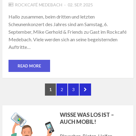
POSTED
ROCKCAFÉ MEDEBACH
02. SEP. 2025
ON
Hallo zusammen, beim dritten und letzten
Scheunenkonzert des Jahres sind am Samstag, 6.
September, Mike Gerhold & Friends zu Gast im Rockcafé
Medebach. Viele werden sich an seine begeisternden
Auftritte…
READ MORE
Seitennummerierung
PAGE
PAGE
PAGE
NEXT
1
2
3
der
PAGE
Beiträge
WISSE WAS LOS IST –
AUCH MOBIL!
Plauschen, Bieten, Helfen,