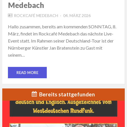
Medebach
POSTED
ROCKCAFÉ MEDEBACH
04. MÄRZ 2026
ON
Hallo zusammen, bereits am kommenden SONNTAG, 8.
März, findet im Rockcafé Medebach das nächste Live-
Event statt. Im Rahmen seiner Deutschland-Tour ist der
Nürnberger Künstler Jan Bratenstein zu Gast mit
seinem…
READ MORE
Bereits stattgefunden