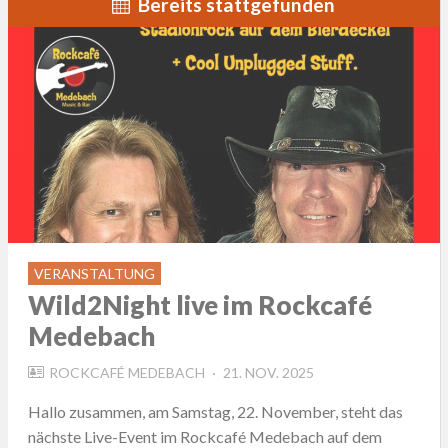
Bereits stattgefunden
VERANSTALTUNG
Wild2Night live im Rockcafé
Medebach
POSTED
ROCKCAFÉ MEDEBACH
21. NOV. 2025
ON
Hallo zusammen, am Samstag, 22. November, steht das
nächste Live-Event im Rockcafé Medebach auf dem