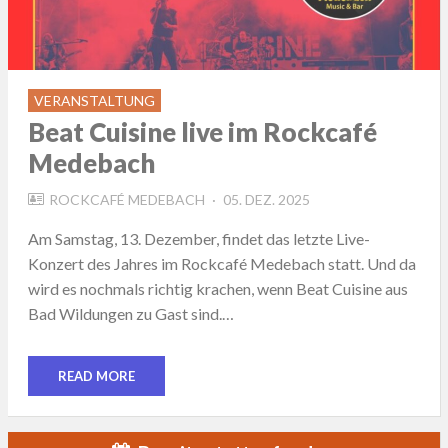
VERANSTALTUNG
Beat Cuisine live im Rockcafé
Medebach
POSTED
ROCKCAFÉ MEDEBACH
05. DEZ. 2025
ON
Am Samstag, 13. Dezember, findet das letzte Live-
Konzert des Jahres im Rockcafé Medebach statt. Und da
wird es nochmals richtig krachen, wenn Beat Cuisine aus
Bad Wildungen zu Gast sind.…
READ MORE