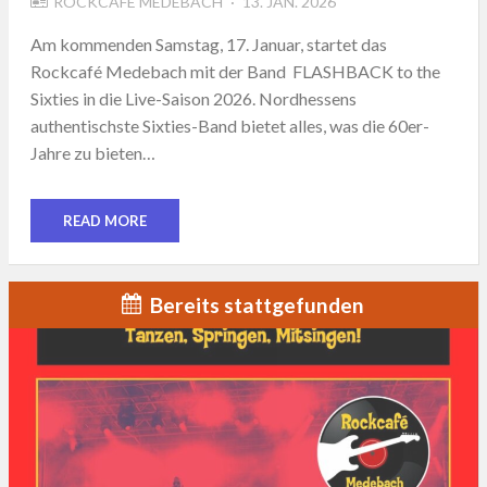
POSTED
ROCKCAFÉ MEDEBACH
13. JAN. 2026
ON
Am kommenden Samstag, 17. Januar, startet das
Rockcafé Medebach mit der Band FLASHBACK to the
Sixties in die Live-Saison 2026. Nordhessens
authentischste Sixties-Band bietet alles, was die 60er-
Jahre zu bieten…
READ MORE
Bereits stattgefunden