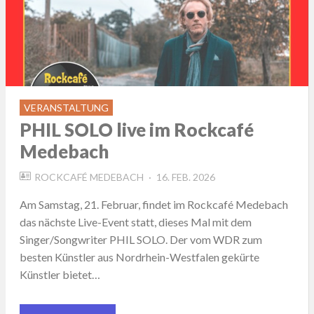
VERANSTALTUNG
PHIL SOLO live im Rockcafé
Medebach
POSTED
ROCKCAFÉ MEDEBACH
16. FEB. 2026
ON
Am Samstag, 21. Februar, findet im Rockcafé Medebach
das nächste Live-Event statt, dieses Mal mit dem
Singer/Songwriter PHIL SOLO. Der vom WDR zum
besten Künstler aus Nordrhein-Westfalen gekürte
Künstler bietet…