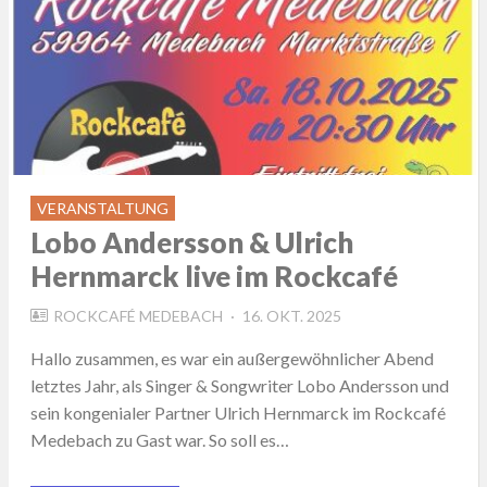
VERANSTALTUNG
Lobo Andersson & Ulrich
Hernmarck live im Rockcafé
POSTED
ROCKCAFÉ MEDEBACH
16. OKT. 2025
ON
Hallo zusammen, es war ein außergewöhnlicher Abend
letztes Jahr, als Singer & Songwriter Lobo Andersson und
sein kongenialer Partner Ulrich Hernmarck im Rockcafé
Medebach zu Gast war. So soll es…