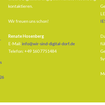
kontaktieren.
Ge
LE
Wir freuen uns schon!
IE
Renate Hosenberg
Da
–
E-Mail:
info@wir-sind-digital-dorf.de
fü
Telefon: ‭+49 160 7751484‬
Ge
Sy
s
Me
26