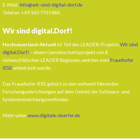
E-Mail:
info@wir-sind-digital-dorf.de
Telefon: ‭+49 160 7751484‬
Wir sind digital.Dorf!
Hochsauerland-Aktuell
ist Teil des LEADER-Projekts
Wir sind
digital.Dorf!
– einem Gemeinschaftsprojekt von 8
südwestfälischen LEADER Regionen, welches vom
Fraunhofer
IESE
entwickelt wurde.
Das Fraunhofer IESE gehört zu den weltweit führenden
Forschungseinrichtungen auf dem Gebiet der Software- und
Systementwicklungsmethoden.
Mehr unter
www.digitale-doerfer.de