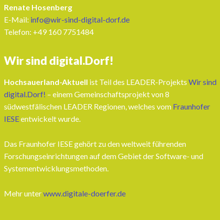
Renate Hosenberg
E-Mail:
info@wir-sind-digital-dorf.de
Telefon: ‭+49 160 7751484‬
Wir sind digital.Dorf!
Hochsauerland-Aktuell
ist Teil des LEADER-Projekts
Wir sind
digital.Dorf!
– einem Gemeinschaftsprojekt von 8
südwestfälischen LEADER Regionen, welches vom
Fraunhofer
IESE
entwickelt wurde.
Das Fraunhofer IESE gehört zu den weltweit führenden
Forschungseinrichtungen auf dem Gebiet der Software- und
Systementwicklungsmethoden.
Mehr unter
www.digitale-doerfer.de