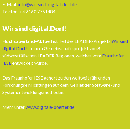
E-Mail:
info@wir-sind-digital-dorf.de
Telefon: ‭+49 160 7751484‬
Wir sind digital.Dorf!
Hochsauerland-Aktuell
ist Teil des LEADER-Projekts
Wir sind
digital.Dorf!
– einem Gemeinschaftsprojekt von 8
südwestfälischen LEADER Regionen, welches vom
Fraunhofer
IESE
entwickelt wurde.
Das Fraunhofer IESE gehört zu den weltweit führenden
Forschungseinrichtungen auf dem Gebiet der Software- und
Systementwicklungsmethoden.
Mehr unter
www.digitale-doerfer.de