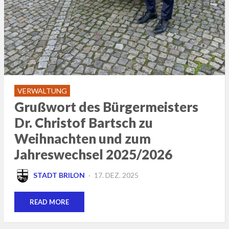
VERWALTUNG
Grußwort des Bürgermeisters
Dr. Christof Bartsch zu
Weihnachten und zum
Jahreswechsel 2025/2026
POSTED
STADT BRILON
17. DEZ. 2025
ON
READ MORE