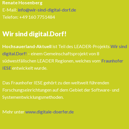
Renate Hosenberg
E-Mail:
info@wir-sind-digital-dorf.de
Telefon: ‭+49 160 7751484‬
Wir sind digital.Dorf!
Hochsauerland-Aktuell
ist Teil des LEADER-Projekts
Wir sind
digital.Dorf!
– einem Gemeinschaftsprojekt von 8
südwestfälischen LEADER Regionen, welches vom
Fraunhofer
IESE
entwickelt wurde.
Das Fraunhofer IESE gehört zu den weltweit führenden
Forschungseinrichtungen auf dem Gebiet der Software- und
Systementwicklungsmethoden.
Mehr unter
www.digitale-doerfer.de