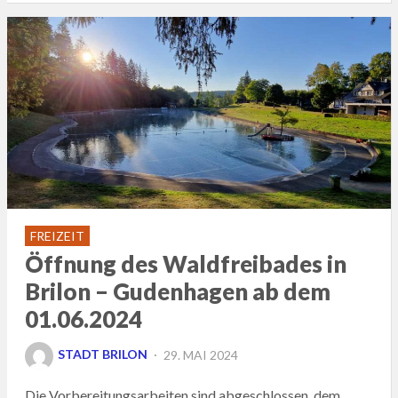
FREIZEIT
Öffnung des Waldfreibades in
Brilon – Gudenhagen ab dem
01.06.2024
POSTED
STADT BRILON
29. MAI 2024
ON
Die Vorbereitungsarbeiten sind abgeschlossen, dem