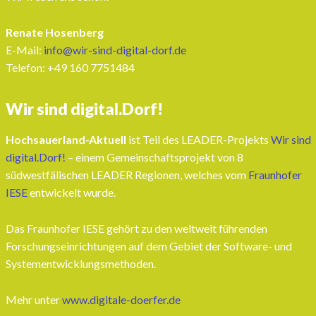
Renate Hosenberg
E-Mail:
info@wir-sind-digital-dorf.de
Telefon: ‭+49 160 7751484‬
Wir sind digital.Dorf!
Hochsauerland-Aktuell
ist Teil des LEADER-Projekts
Wir sind
digital.Dorf!
– einem Gemeinschaftsprojekt von 8
südwestfälischen LEADER Regionen, welches vom
Fraunhofer
IESE
entwickelt wurde.
Das Fraunhofer IESE gehört zu den weltweit führenden
Forschungseinrichtungen auf dem Gebiet der Software- und
Systementwicklungsmethoden.
Mehr unter
www.digitale-doerfer.de