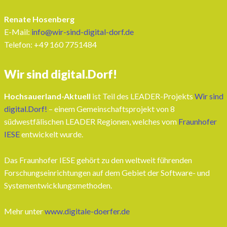
Renate Hosenberg
E-Mail:
info@wir-sind-digital-dorf.de
Telefon: ‭+49 160 7751484‬
Wir sind digital.Dorf!
Hochsauerland-Aktuell
ist Teil des LEADER-Projekts
Wir sind
digital.Dorf!
– einem Gemeinschaftsprojekt von 8
südwestfälischen LEADER Regionen, welches vom
Fraunhofer
IESE
entwickelt wurde.
Das Fraunhofer IESE gehört zu den weltweit führenden
Forschungseinrichtungen auf dem Gebiet der Software- und
Systementwicklungsmethoden.
Mehr unter
www.digitale-doerfer.de