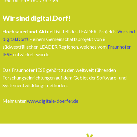
Telefon: ‭+49 160 7751484‬
Wir sind digital.Dorf!
Hochsauerland-Aktuell
ist Teil des LEADER-Projekts
Wir sind
digital.Dorf!
– einem Gemeinschaftsprojekt von 8
südwestfälischen LEADER Regionen, welches vom
Fraunhofer
IESE
entwickelt wurde.
Das Fraunhofer IESE gehört zu den weltweit führenden
Forschungseinrichtungen auf dem Gebiet der Software- und
Systementwicklungsmethoden.
Mehr unter
www.digitale-doerfer.de