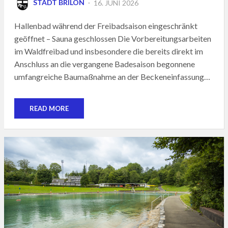
POSTED
STADT BRILON
16. JUNI 2026
ON
Hallenbad während der Freibadsaison eingeschränkt
geöffnet – Sauna geschlossen Die Vorbereitungsarbeiten
im Waldfreibad und insbesondere die bereits direkt im
Anschluss an die vergangene Badesaison begonnene
umfangreiche Baumaßnahme an der Beckeneinfassung…
READ MORE