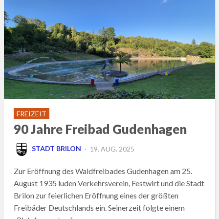
FREIZEIT
90 Jahre Freibad Gudenhagen
POSTED
STADT BRILON
19. AUG. 2025
ON
Zur Eröffnung des Waldfreibades Gudenhagen am 25.
August 1935 luden Verkehrsverein, Festwirt und die Stadt
Brilon zur feierlichen Eröffnung eines der größten
Freibäder Deutschlands ein. Seinerzeit folgte einem