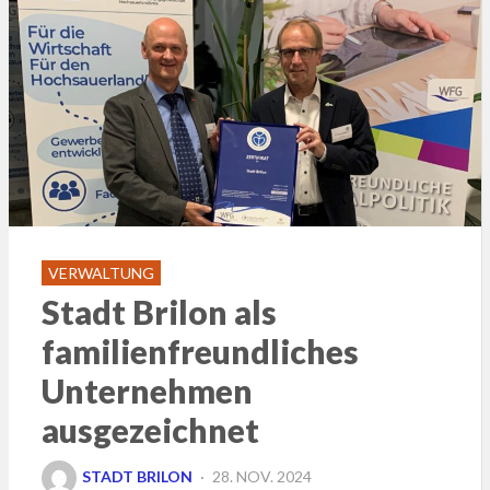
VERWALTUNG
Stadt Brilon als
familienfreundliches
Unternehmen
ausgezeichnet
POSTED
STADT BRILON
28. NOV. 2024