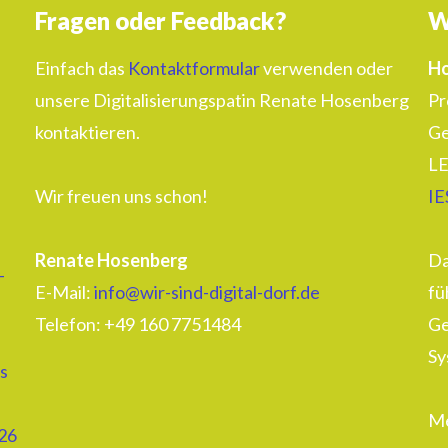
Fragen oder Feedback?
W
Einfach das
Kontaktformular
verwenden oder
Ho
unsere Digitalisierungspatin Renate Hosenberg
Pr
kontaktieren.
Ge
LE
Wir freuen uns schon!
IE
Renate Hosenberg
Da
–
E-Mail:
info@wir-sind-digital-dorf.de
fü
Telefon: ‭+49 160 7751484‬
Ge
Sy
s
Me
26