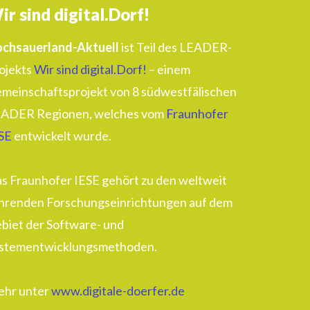
ir sind digital.Dorf!
chsauerland-Aktuell
ist Teil des LEADER-
ojekts
Wir sind digital.Dorf!
– einem
meinschaftsprojekt von 8 südwestfälischen
ADER Regionen, welches vom
Fraunhofer
SE
entwickelt wurde.
s Fraunhofer IESE gehört zu den weltweit
hrenden Forschungseinrichtungen auf dem
biet der Software- und
stementwicklungsmethoden.
hr unter
www.digitale-doerfer.de