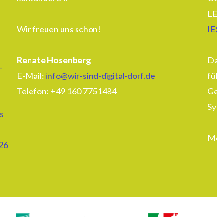
LE
Wir freuen uns schon!
IE
Renate Hosenberg
Da
–
E-Mail:
info@wir-sind-digital-dorf.de
fü
Telefon: ‭+49 160 7751484‬
Ge
Sy
s
Me
26