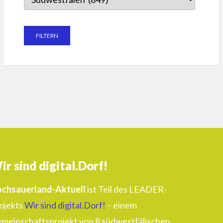
ir sind digital.Dorf!
chsauerland-Aktuell
ist Teil des LEADER-
ojekts
Wir sind digital.Dorf!
– einem
meinschaftsprojekt von 8 südwestfälischen