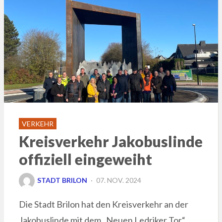
VERKEHR
Kreisverkehr Jakobuslinde
offiziell eingeweiht
POSTED
STADT BRILON
07. NOV. 2024
ON
Die Stadt Brilon hat den Kreisverkehr an der
Jakobuslinde mit dem „Neuen Ledriker Tor“