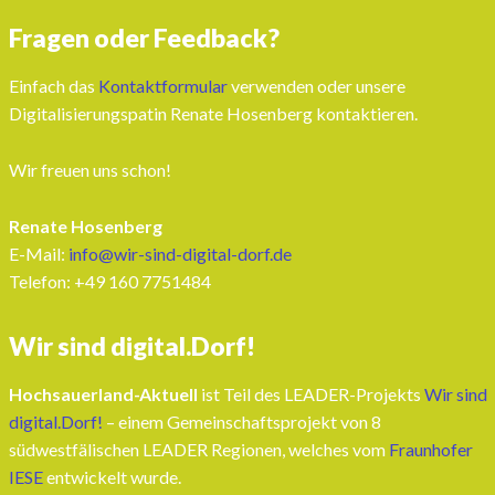
Fragen oder Feedback?
Einfach das
Kontaktformular
verwenden oder unsere
Digitalisierungspatin Renate Hosenberg kontaktieren.
Wir freuen uns schon!
Renate Hosenberg
E-Mail:
info@wir-sind-digital-dorf.de
Telefon: ‭+49 160 7751484‬
Wir sind digital.Dorf!
Hochsauerland-Aktuell
ist Teil des LEADER-Projekts
Wir sind
digital.Dorf!
– einem Gemeinschaftsprojekt von 8
südwestfälischen LEADER Regionen, welches vom
Fraunhofer
IESE
entwickelt wurde.