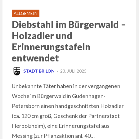
ALLGEMEIN
Diebstahl im Bürgerwald –
Holzadler und
Erinnerungstafeln
entwendet
POSTED
STADT BRILON
23. JULI 2025
ON
Unbekannte Täter haben in der vergangenen
Woche im Bürgerwald in Gudenhagen-
Petersborn einen handgeschnitzten Holzadler
(ca. 120 cm groß, Geschenk der Partnerstadt
Herbolzheim), eine Erinnerungstafel aus
Messing (zur Pflanzaktion anl. 40…