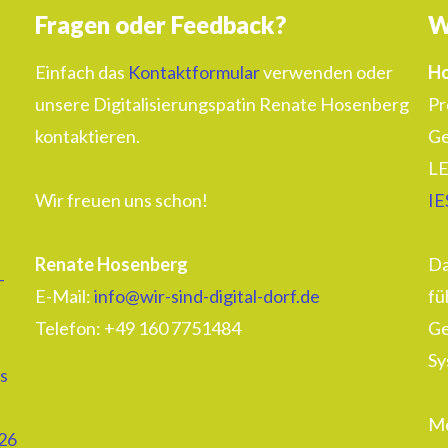
Fragen oder Feedback?
W
Einfach das
Kontaktformular
verwenden oder
Ho
unsere Digitalisierungspatin Renate Hosenberg
Pr
kontaktieren.
Ge
LE
Wir freuen uns schon!
IE
Renate Hosenberg
Da
–
E-Mail:
info@wir-sind-digital-dorf.de
fü
Telefon: ‭+49 160 7751484‬
Ge
Sy
s
Me
26