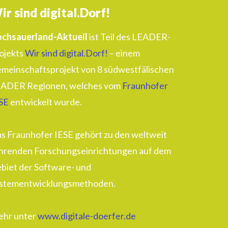
ir sind digital.Dorf!
chsauerland-Aktuell
ist Teil des LEADER-
ojekts
Wir sind digital.Dorf!
– einem
meinschaftsprojekt von 8 südwestfälischen
ADER Regionen, welches vom
Fraunhofer
SE
entwickelt wurde.
s Fraunhofer IESE gehört zu den weltweit
hrenden Forschungseinrichtungen auf dem
biet der Software- und
stementwicklungsmethoden.
hr unter
www.digitale-doerfer.de