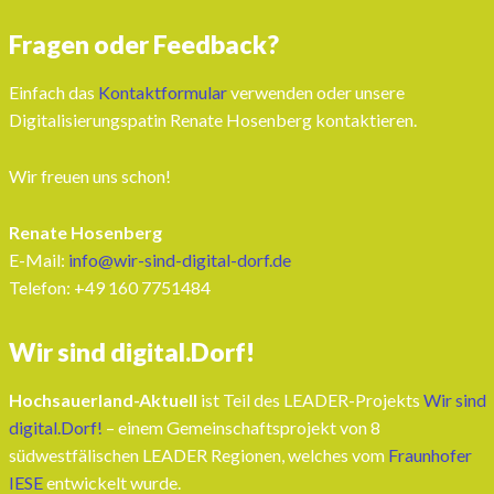
Fragen oder Feedback?
Einfach das
Kontaktformular
verwenden oder unsere
Digitalisierungspatin Renate Hosenberg kontaktieren.
Wir freuen uns schon!
Renate Hosenberg
E-Mail:
info@wir-sind-digital-dorf.de
Telefon: ‭+49 160 7751484‬
Wir sind digital.Dorf!
Hochsauerland-Aktuell
ist Teil des LEADER-Projekts
Wir sind
digital.Dorf!
– einem Gemeinschaftsprojekt von 8
südwestfälischen LEADER Regionen, welches vom
Fraunhofer
IESE
entwickelt wurde.