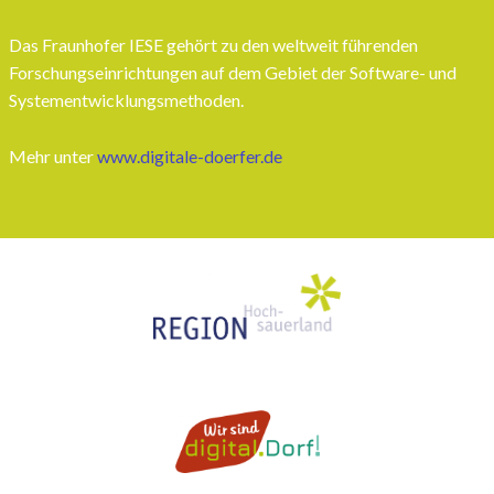
Das Fraunhofer IESE gehört zu den weltweit führenden
Forschungseinrichtungen auf dem Gebiet der Software- und
Systementwicklungsmethoden.
Mehr unter
www.digitale-doerfer.de