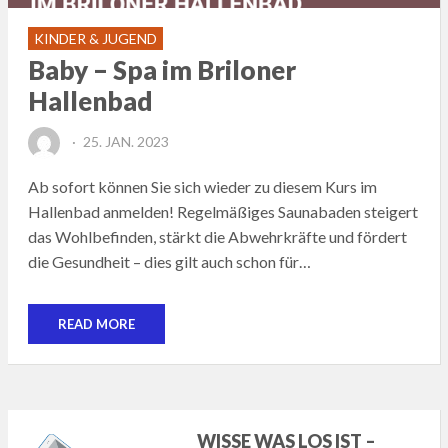
KINDER & JUGEND
Baby – Spa im Briloner
Hallenbad
POSTED
25. JAN. 2023
ON
Ab sofort können Sie sich wieder zu diesem Kurs im
Hallenbad anmelden! Regelmäßiges Saunabaden steigert
das Wohlbefinden, stärkt die Abwehrkräfte und fördert
die Gesundheit – dies gilt auch schon für…
READ MORE
WISSE WAS LOS IST –