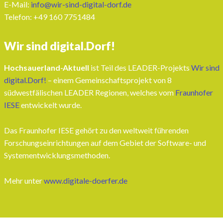
E-Mail:
info@wir-sind-digital-dorf.de
Telefon: ‭+49 160 7751484‬
Wir sind digital.Dorf!
Hochsauerland-Aktuell
ist Teil des LEADER-Projekts
Wir sind
digital.Dorf!
– einem Gemeinschaftsprojekt von 8
südwestfälischen LEADER Regionen, welches vom
Fraunhofer
IESE
entwickelt wurde.
Das Fraunhofer IESE gehört zu den weltweit führenden
Forschungseinrichtungen auf dem Gebiet der Software- und
Systementwicklungsmethoden.
Mehr unter
www.digitale-doerfer.de