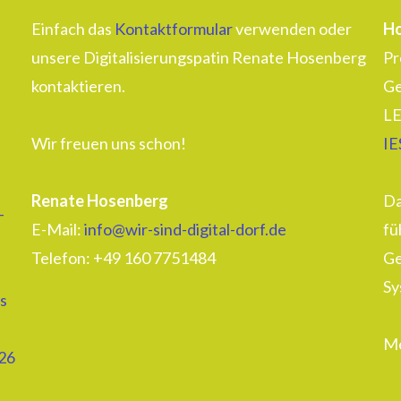
Einfach das
Kontaktformular
verwenden oder
Ho
unsere Digitalisierungspatin Renate Hosenberg
Pr
kontaktieren.
Ge
LE
Wir freuen uns schon!
IE
Renate Hosenberg
Da
–
E-Mail:
info@wir-sind-digital-dorf.de
fü
Telefon: ‭+49 160 7751484‬
Ge
Sy
s
Me
26