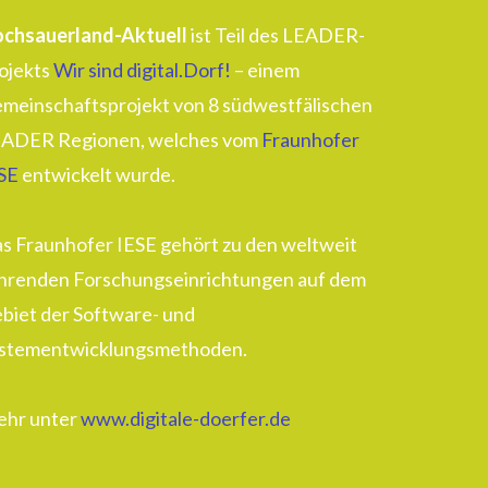
chsauerland-Aktuell
ist Teil des LEADER-
ojekts
Wir sind digital.Dorf!
– einem
meinschaftsprojekt von 8 südwestfälischen
ADER Regionen, welches vom
Fraunhofer
SE
entwickelt wurde.
s Fraunhofer IESE gehört zu den weltweit
hrenden Forschungseinrichtungen auf dem
biet der Software- und
stementwicklungsmethoden.
hr unter
www.digitale-doerfer.de