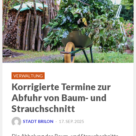
VERWALTUNG
Korrigierte Termine zur
Abfuhr von Baum- und
Strauchschnitt
POSTED
STADT BRILON
17. SEP. 2025
ON
Die Abholung des Baum- und Strauchschnitts