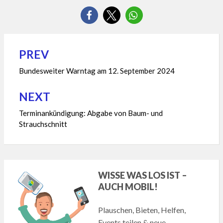
PREV
Beitragsnavigation
Bundesweiter Warntag am 12. September 2024
NEXT
Terminankündigung: Abgabe von Baum- und
Strauchschnitt
WISSE WAS LOS IST –
AUCH MOBIL!
Plauschen, Bieten, Helfen,
Events teilen & neue