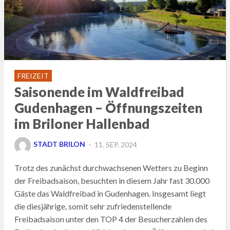
FREIZEIT
Saisonende im Waldfreibad
Gudenhagen – Öffnungszeiten
im Briloner Hallenbad
POSTED
STADT BRILON
11. SEP. 2024
ON
Trotz des zunächst durchwachsenen Wetters zu Beginn
der Freibadsaison, besuchten in diesem Jahr fast 30.000
Gäste das Waldfreibad in Gudenhagen. Insgesamt liegt
die diesjährige, somit sehr zufriedenstellende
Freibadsaison unter den TOP 4 der Besucherzahlen des