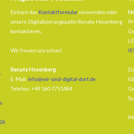
Einfach das
Kontaktformular
verwenden oder
Ho
unsere Digitalisierungspatin Renate Hosenberg
Pr
kontaktieren.
Ge
LE
Wir freuen uns schon!
IE
Renate Hosenberg
Da
–
E-Mail:
info@wir-sind-digital-dorf.de
fü
Telefon: ‭+49 160 7751484‬
Ge
Sy
s
Me
26