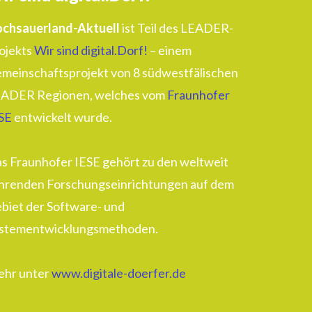
chsauerland-Aktuell
ist Teil des LEADER-
ojekts
Wir sind digital.Dorf!
– einem
meinschaftsprojekt von 8 südwestfälischen
ADER Regionen, welches vom
Fraunhofer
SE
entwickelt wurde.
s Fraunhofer IESE gehört zu den weltweit
hrenden Forschungseinrichtungen auf dem
biet der Software- und
stementwicklungsmethoden.
hr unter
www.digitale-doerfer.de