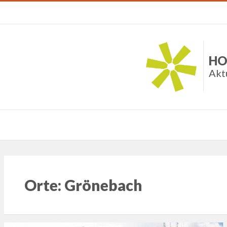
HO
Akt
Orte:
Grönebach