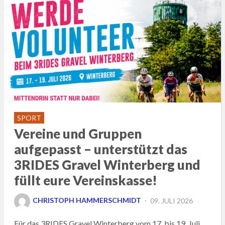
SPORT
Vereine und Gruppen
aufgepasst – unterstützt das
3RIDES Gravel Winterberg und
füllt eure Vereinskasse!
POSTED
CHRISTOPH HAMMERSCHMIDT
09. JULI 2026
ON
Für das 3RIDES Gravel Winterberg vom 17. bis 19. Juli