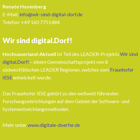
Renate Hosenberg
E-Mail:
info@wir-sind-digital-dorf.de
Telefon: ‭+49 160 7751484‬
Wir sind digital.Dorf!
Hochsauerland-Aktuell
ist Teil des LEADER-Projekts
Wir sind
digital.Dorf!
– einem Gemeinschaftsprojekt von 8
südwestfälischen LEADER Regionen, welches vom
Fraunhofer
IESE
entwickelt wurde.
Das Fraunhofer IESE gehört zu den weltweit führenden
Forschungseinrichtungen auf dem Gebiet der Software- und
Systementwicklungsmethoden.
Mehr unter
www.digitale-doerfer.de