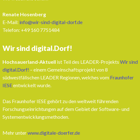
Renate Hosenberg
E-Mail:
info@wir-sind-digital-dorf.de
Telefon: ‭+49 160 7751484‬
Wir sind digital.Dorf!
Hochsauerland-Aktuell
ist Teil des LEADER-Projekts
Wir sind
digital.Dorf!
– einem Gemeinschaftsprojekt von 8
südwestfälischen LEADER Regionen, welches vom
Fraunhofer
IESE
entwickelt wurde.
Das Fraunhofer IESE gehört zu den weltweit führenden
Forschungseinrichtungen auf dem Gebiet der Software- und
Systementwicklungsmethoden.
Mehr unter
www.digitale-doerfer.de