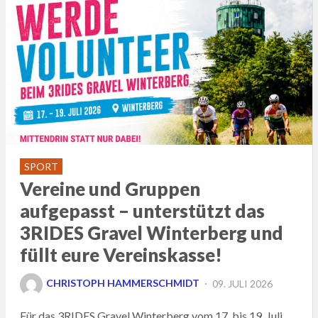
SPORT
Vereine und Gruppen
aufgepasst – unterstützt das
3RIDES Gravel Winterberg und
füllt eure Vereinskasse!
POSTED
CHRISTOPH HAMMERSCHMIDT
09. JULI 2026
ON
Für das 3RIDES Gravel Winterberg vom 17. bis 19. Juli