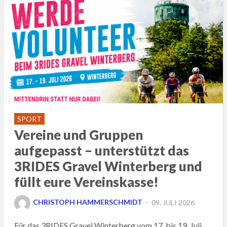
SPORT
Vereine und Gruppen
aufgepasst – unterstützt das
3RIDES Gravel Winterberg und
füllt eure Vereinskasse!
POSTED
CHRISTOPH HAMMERSCHMIDT
09. JULI 2026
ON
Für das 3RIDES Gravel Winterberg vom 17. bis 19. Juli