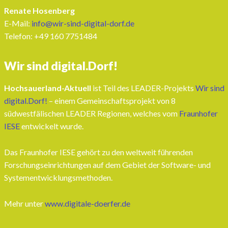
Renate Hosenberg
E-Mail:
info@wir-sind-digital-dorf.de
Telefon: ‭+49 160 7751484‬
Wir sind digital.Dorf!
Hochsauerland-Aktuell
ist Teil des LEADER-Projekts
Wir sind
digital.Dorf!
– einem Gemeinschaftsprojekt von 8
südwestfälischen LEADER Regionen, welches vom
Fraunhofer
IESE
entwickelt wurde.
Das Fraunhofer IESE gehört zu den weltweit führenden
Forschungseinrichtungen auf dem Gebiet der Software- und
Systementwicklungsmethoden.
Mehr unter
www.digitale-doerfer.de