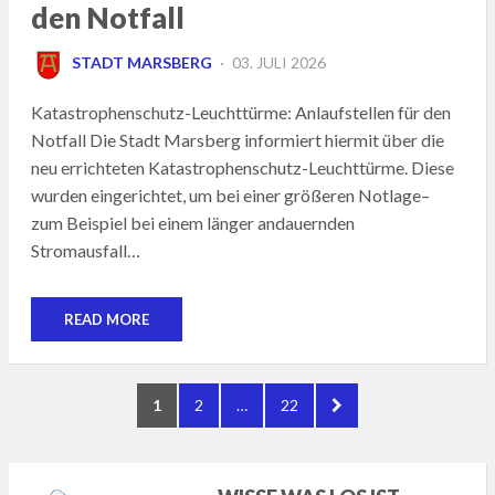
den Notfall
POSTED
STADT MARSBERG
03. JULI 2026
ON
Katastrophenschutz-Leuchttürme: Anlaufstellen für den
Notfall Die Stadt Marsberg informiert hiermit über die
neu errichteten Katastrophenschutz-Leuchttürme. Diese
wurden eingerichtet, um bei einer größeren Notlage–
zum Beispiel bei einem länger andauernden
Stromausfall…
READ MORE
Seitennummerierung
PAGE
PAGE
PAGE
NEXT
1
2
…
22
der
PAGE
Beiträge