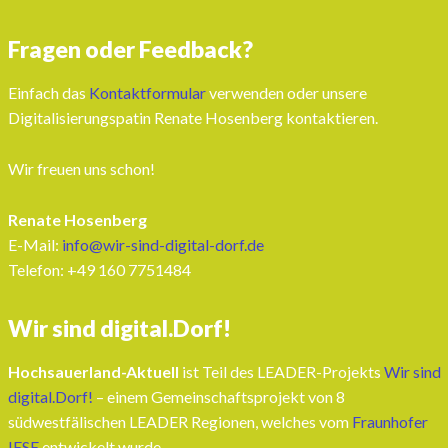
Fragen oder Feedback?
Einfach das
Kontaktformular
verwenden oder unsere
Digitalisierungspatin Renate Hosenberg kontaktieren.
Wir freuen uns schon!
Renate Hosenberg
E-Mail:
info@wir-sind-digital-dorf.de
Telefon: ‭+49 160 7751484‬
Wir sind digital.Dorf!
Hochsauerland-Aktuell
ist Teil des LEADER-Projekts
Wir sind
digital.Dorf!
– einem Gemeinschaftsprojekt von 8
südwestfälischen LEADER Regionen, welches vom
Fraunhofer
IESE
entwickelt wurde.