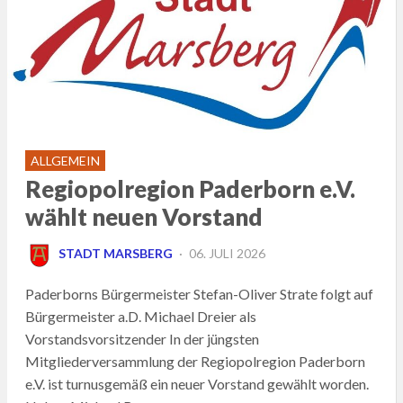
ALLGEMEIN
Regiopolregion Paderborn e.V.
wählt neuen Vorstand
POSTED
STADT MARSBERG
06. JULI 2026
ON
Paderborns Bürgermeister Stefan-Oliver Strate folgt auf
Bürgermeister a.D. Michael Dreier als
Vorstandsvorsitzender In der jüngsten
Mitgliederversammlung der Regiopolregion Paderborn
e.V. ist turnusgemäß ein neuer Vorstand gewählt worden.