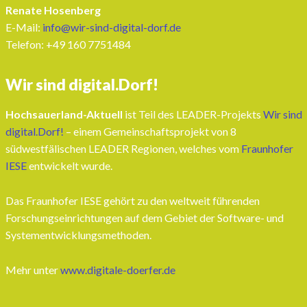
Renate Hosenberg
E-Mail:
info@wir-sind-digital-dorf.de
Telefon: ‭+49 160 7751484‬
Wir sind digital.Dorf!
Hochsauerland-Aktuell
ist Teil des LEADER-Projekts
Wir sind
digital.Dorf!
– einem Gemeinschaftsprojekt von 8
südwestfälischen LEADER Regionen, welches vom
Fraunhofer
IESE
entwickelt wurde.
Das Fraunhofer IESE gehört zu den weltweit führenden
Forschungseinrichtungen auf dem Gebiet der Software- und
Systementwicklungsmethoden.
Mehr unter
www.digitale-doerfer.de