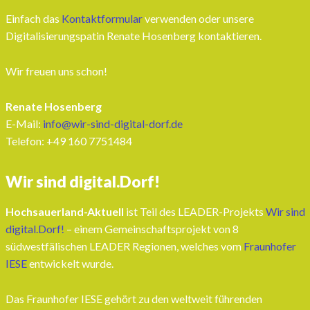
Einfach das
Kontaktformular
verwenden oder unsere
Digitalisierungspatin Renate Hosenberg kontaktieren.
Wir freuen uns schon!
Renate Hosenberg
E-Mail:
info@wir-sind-digital-dorf.de
Telefon: ‭+49 160 7751484‬
Wir sind digital.Dorf!
Hochsauerland-Aktuell
ist Teil des LEADER-Projekts
Wir sind
digital.Dorf!
– einem Gemeinschaftsprojekt von 8
südwestfälischen LEADER Regionen, welches vom
Fraunhofer
IESE
entwickelt wurde.
Das Fraunhofer IESE gehört zu den weltweit führenden