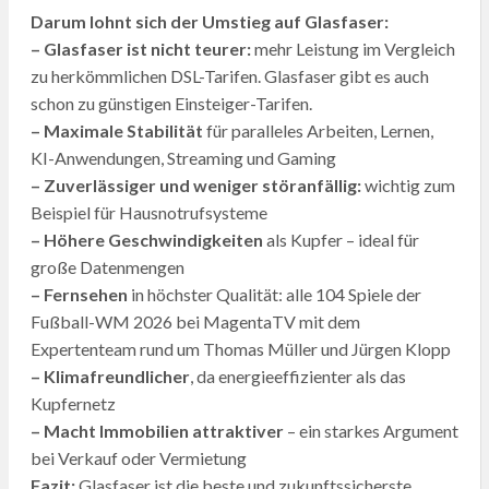
Darum lohnt sich der Umstieg auf Glasfaser:
– Glasfaser ist nicht teurer:
mehr Leistung im Vergleich
zu herkömmlichen DSL-Tarifen. Glasfaser gibt es auch
schon zu günstigen Einsteiger-Tarifen.
– Maximale Stabilität
für paralleles Arbeiten, Lernen,
KI-Anwendungen, Streaming und Gaming
– Zuverlässiger und weniger störanfällig:
wichtig zum
Beispiel für Hausnotrufsysteme
– Höhere Geschwindigkeiten
als Kupfer – ideal für
große Datenmengen
– Fernsehen
in höchster Qualität: alle 104 Spiele der
Fußball-WM 2026 bei MagentaTV mit dem
Expertenteam rund um Thomas Müller und Jürgen Klopp
– Klimafreundlicher
, da energieeffizienter als das
Kupfernetz
– Macht Immobilien attraktiver
– ein starkes Argument
bei Verkauf oder Vermietung
Fazit:
Glasfaser ist die beste und zukunftssicherste