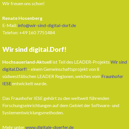
Wir freuen uns schon!
Renate Hosenberg
E-Mail:
info@wir-sind-digital-dorf.de
Telefon: ‭+49 160 7751484‬
Wir sind digital.Dorf!
Hochsauerland-Aktuell
ist Teil des LEADER-Projekts
Wir sind
digital.Dorf!
– einem Gemeinschaftsprojekt von 8
südwestfälischen LEADER Regionen, welches vom
Fraunhofer
IESE
entwickelt wurde.
Das Fraunhofer IESE gehört zu den weltweit führenden
Forschungseinrichtungen auf dem Gebiet der Software- und
Systementwicklungsmethoden.
Mehr unter
www.digitale-doerfer.de