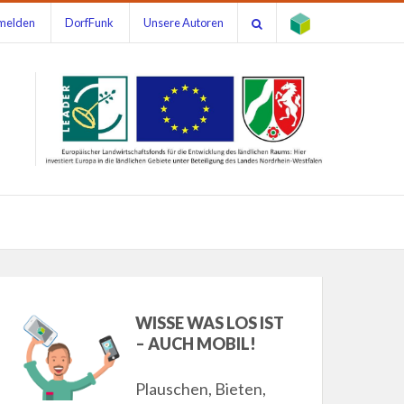
melden
DorfFunk
Unsere Autoren
WISSE WAS LOS IST
– AUCH MOBIL!
Plauschen, Bieten,