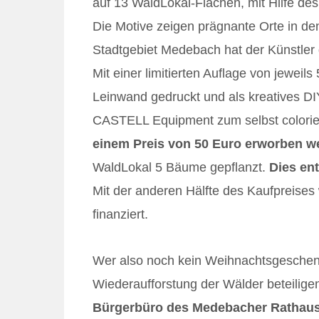
auf 13 WaldLokal-Flächen, mit Hilfe d
Die Motive zeigen prägnante Orte in d
Stadtgebiet Medebach hat der Künstler d
Mit einer limitierten Auflage von jewei
Leinwand gedruckt und als kreatives D
CASTELL Equipment zum selbst colorier
einem Preis von 50 Euro erworben w
WaldLokal 5 Bäume gepflanzt.
Dies en
Mit der anderen Hälfte des Kaufpreises
finanziert.
Wer also noch kein Weihnachtsgeschenk
Wiederaufforstung der Wälder beteilig
Bürgerbüro des Medebacher Rathause