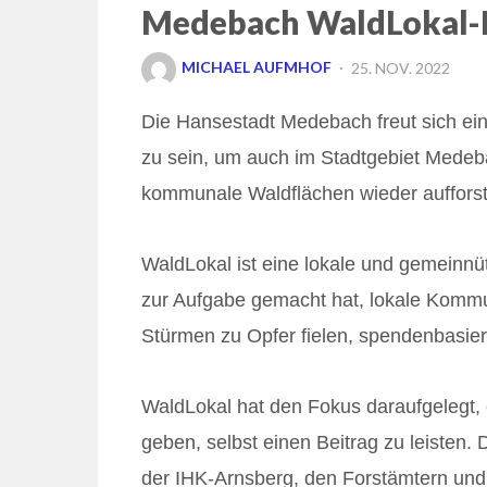
Medebach WaldLokal
POSTED
MICHAEL AUFMHOF
25. NOV. 2022
ON
Die Hansestadt Medebach freut sich e
zu sein, um auch im Stadtgebiet Medebac
kommunale Waldflächen wieder auffors
WaldLokal ist eine lokale und gemeinnüt
zur Aufgabe gemacht hat, lokale Kommu
Stürmen zu Opfer fielen, spendenbasie
WaldLokal hat den Fokus daraufgelegt,
geben, selbst einen Beitrag zu leisten.
der IHK-Arnsberg, den Forstämtern und 