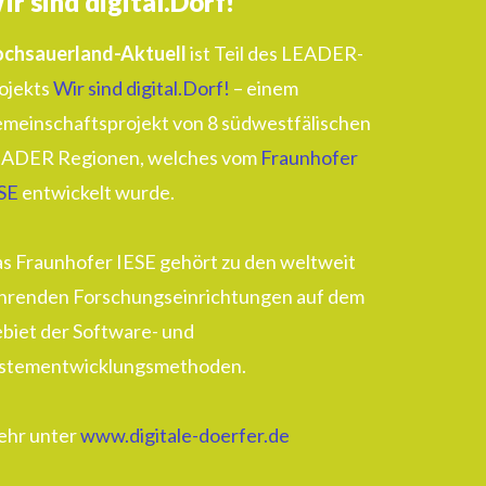
ir sind digital.Dorf!
chsauerland-Aktuell
ist Teil des LEADER-
ojekts
Wir sind digital.Dorf!
– einem
meinschaftsprojekt von 8 südwestfälischen
ADER Regionen, welches vom
Fraunhofer
SE
entwickelt wurde.
s Fraunhofer IESE gehört zu den weltweit
hrenden Forschungseinrichtungen auf dem
biet der Software- und
stementwicklungsmethoden.
hr unter
www.digitale-doerfer.de