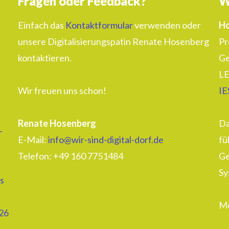
Fragen oder Feedback?
W
Einfach das
Kontaktformular
verwenden oder
Ho
unsere Digitalisierungspatin Renate Hosenberg
Pr
kontaktieren.
Ge
LE
Wir freuen uns schon!
IE
Renate Hosenberg
Da
–
E-Mail:
info@wir-sind-digital-dorf.de
fü
Telefon: ‭+49 160 7751484‬
Ge
Sy
s
Me
26