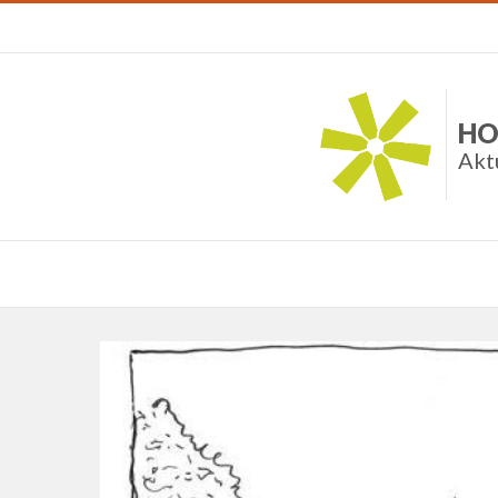
HO
Akt