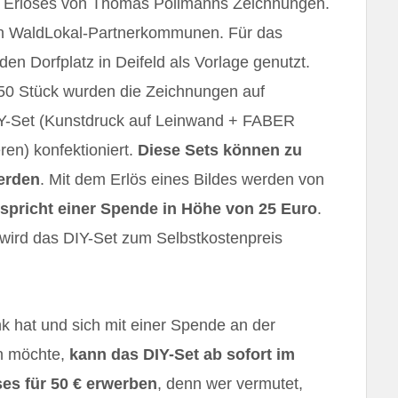
es Erlöses von Thomas Pöllmanns Zeichnungen.
en WaldLokal-Partnerkommunen. Für das
en Dorfplatz in Deifeld als Vorlage genutzt.
ls 50 Stück wurden die Zeichnungen auf
IY-Set (Kunstdruck auf Leinwand + FABER
en) konfektioniert.
Diese Sets können zu
erden
. Mit dem Erlös eines Bildes werden von
tspricht einer Spende in Höhe von 25 Euro
.
 wird das DIY-Set zum Selbstkostenpreis
 hat und sich mit einer Spende an der
en möchte,
kann das DIY-Set ab sofort im
s für 50 € erwerben
, denn wer vermutet,