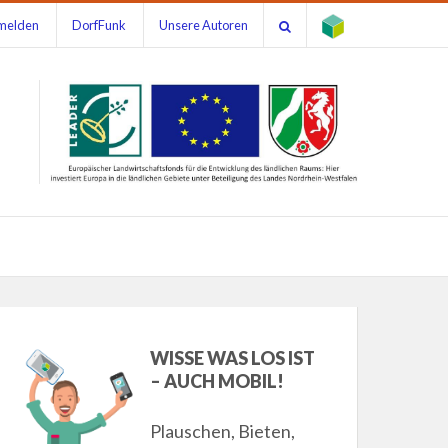
melden
DorfFunk
Unsere Autoren
WISSE WAS LOS IST
– AUCH MOBIL!
Plauschen, Bieten,