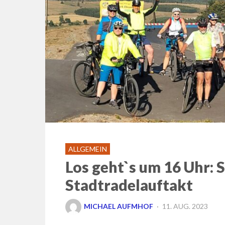
ALLGEMEIN
Los geht`s um 16 Uhr:
Stadtradelauftakt
POSTED
MICHAEL AUFMHOF
11. AUG. 2023
ON