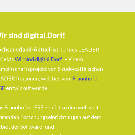
ir sind digital.Dorf!
chsauerland-Aktuell
ist Teil des LEADER-
ojekts
Wir sind digital.Dorf!
– einem
meinschaftsprojekt von 8 südwestfälischen
ADER Regionen, welches vom
Fraunhofer
SE
entwickelt wurde.
s Fraunhofer IESE gehört zu den weltweit
hrenden Forschungseinrichtungen auf dem
biet der Software- und