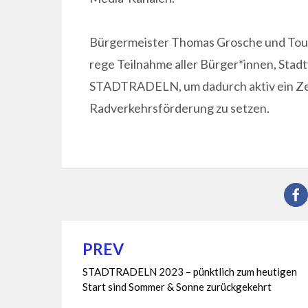
Bürgermeister Thomas Grosche und Tour
rege Teilnahme aller Bürger*innen, Stad
STADTRADELN, um dadurch aktiv ein Zei
Radverkehrsförderung zu setzen.
PREV
Beitragsnavigation
STADTRADELN 2023 – pünktlich zum heutigen
Start sind Sommer & Sonne zurückgekehrt