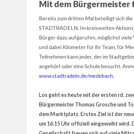
Mit dem Bürgermeister f
Bereits zum dritten Mal beteiligt sich
STADTRADELN. Im kreisweiten Aktions
Bürger dazu aufgerufen, möglichst viele
und dabei Kilometer für ihr Team, für 
Teilnehmen kann jeder, der im Stadtgebi
angehört oder eine Schule besucht. Anm
www.stadtradeln.de/medebach.
Los geht es heute mit der ersten rd. z
Bürgermeister Thomas Grosche und Tou
dem Marktplatz. Erstes Ziel ist der n
um 16:15 Uhr offiziell eingeweiht wird
Gesellschaft freuen sich auf viele Mitr