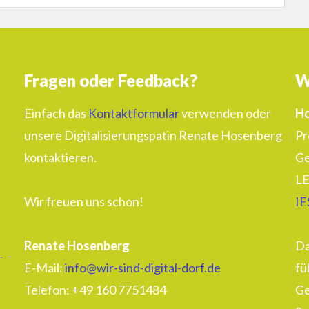
Fragen oder Feedback?
W
Einfach das
Kontaktformular
verwenden oder
Ho
unsere Digitalisierungspatin Renate Hosenberg
Pr
kontaktieren.
Ge
LE
Wir freuen uns schon!
IE
Renate Hosenberg
Da
–
E-Mail:
info@wir-sind-digital-dorf.de
fü
Telefon: ‭+49 160 7751484‬
Ge