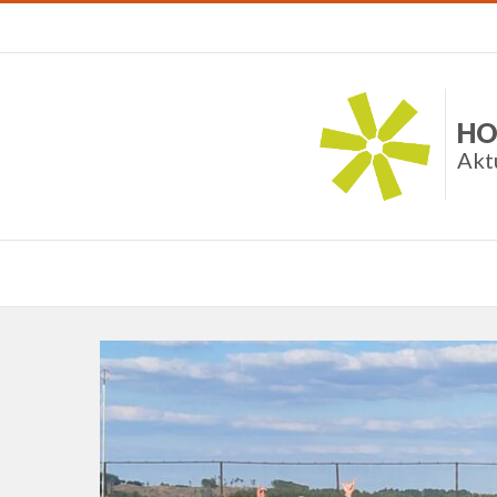
HO
Akt