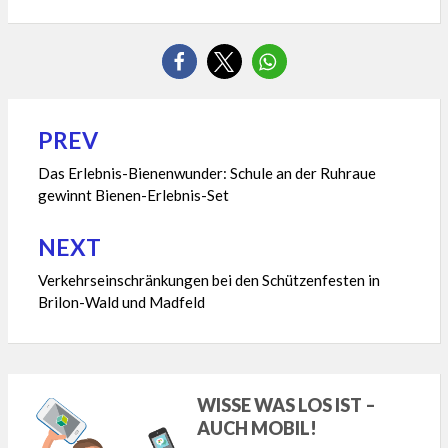
PREV
Beitragsnavigation
Das Erlebnis-Bienenwunder: Schule an der Ruhraue
gewinnt Bienen-Erlebnis-Set
NEXT
Verkehrseinschränkungen bei den Schützenfesten in
Brilon-Wald und Madfeld
WISSE WAS LOS IST –
AUCH MOBIL!