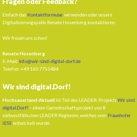
Fragen oder Feedback?
Einfach das
Kontaktformular
verwenden oder unsere
Digitalisierungspatin Renate Hosenberg kontaktieren.
Wir freuen uns schon!
Renate Hosenberg
E-Mail:
info@wir-sind-digital-dorf.de
Telefon: ‭+49 160 7751484‬
Wir sind digital.Dorf!
Hochsauerland-Aktuell
ist Teil des LEADER-Projekts
Wir sind
digital.Dorf!
– einem Gemeinschaftsprojekt von 8
südwestfälischen LEADER Regionen, welches vom
Fraunhofer
IESE
entwickelt wurde.