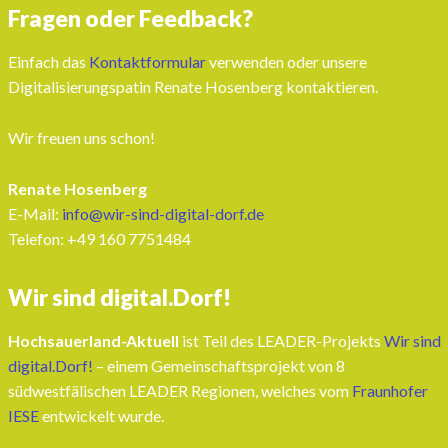
Fragen oder Feedback?
Einfach das
Kontaktformular
verwenden oder unsere
Digitalisierungspatin Renate Hosenberg kontaktieren.
Wir freuen uns schon!
Renate Hosenberg
E-Mail:
info@wir-sind-digital-dorf.de
Telefon: ‭+49 160 7751484‬
Wir sind digital.Dorf!
Hochsauerland-Aktuell
ist Teil des LEADER-Projekts
Wir sind
digital.Dorf!
– einem Gemeinschaftsprojekt von 8
südwestfälischen LEADER Regionen, welches vom
Fraunhofer
IESE
entwickelt wurde.