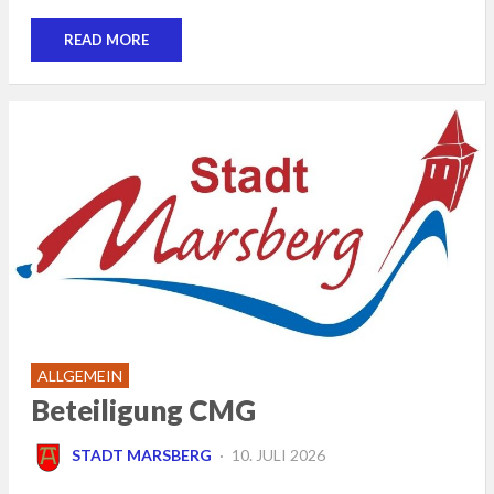
READ MORE
ALLGEMEIN
Beteiligung CMG
POSTED
STADT MARSBERG
10. JULI 2026
ON