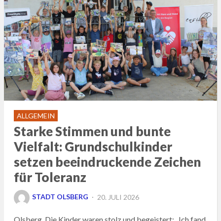
ALLGEMEIN
Starke Stimmen und bunte
Vielfalt: Grundschulkinder
setzen beeindruckende Zeichen
für Toleranz
POSTED
STADT OLSBERG
20. JULI 2026
ON
Olsberg. Die Kinder waren stolz und begeistert: „Ich fand