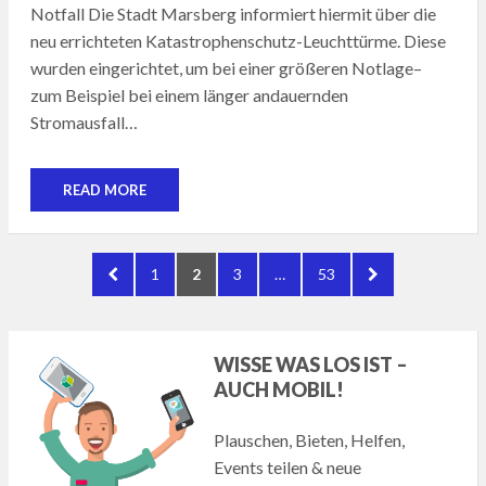
Notfall Die Stadt Marsberg informiert hiermit über die
neu errichteten Katastrophenschutz-Leuchttürme. Diese
wurden eingerichtet, um bei einer größeren Notlage–
zum Beispiel bei einem länger andauernden
Stromausfall…
READ MORE
Seitennummerierung
PREVIOUS
PAGE
PAGE
PAGE
PAGE
NEXT
1
2
3
…
53
der
PAGE
PAGE
Beiträge
WISSE WAS LOS IST –
AUCH MOBIL!
Plauschen, Bieten, Helfen,
Events teilen & neue