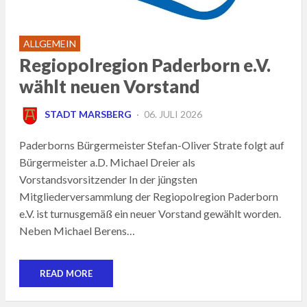
ALLGEMEIN
Regiopolregion Paderborn e.V.
wählt neuen Vorstand
POSTED
STADT MARSBERG
06. JULI 2026
ON
Paderborns Bürgermeister Stefan-Oliver Strate folgt auf
Bürgermeister a.D. Michael Dreier als
Vorstandsvorsitzender In der jüngsten
Mitgliederversammlung der Regiopolregion Paderborn
e.V. ist turnusgemäß ein neuer Vorstand gewählt worden.
Neben Michael Berens…
READ MORE