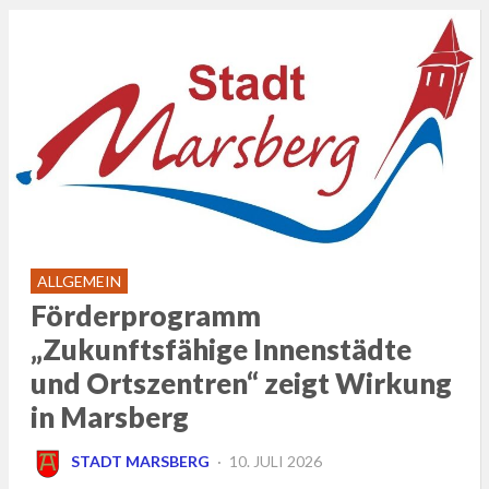
ALLGEMEIN
Förderprogramm
„Zukunftsfähige Innenstädte
und Ortszentren“ zeigt Wirkung
in Marsberg
POSTED
STADT MARSBERG
10. JULI 2026
ON