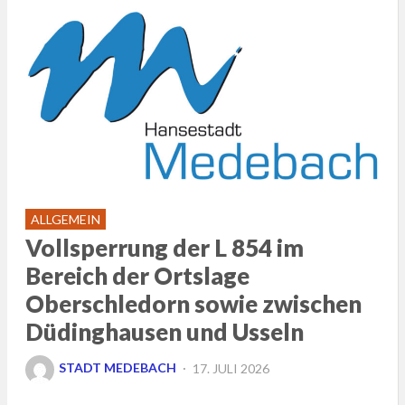
ALLGEMEIN
Vollsperrung der L 854 im
Bereich der Ortslage
Oberschledorn sowie zwischen
Düdinghausen und Usseln
POSTED
STADT MEDEBACH
17. JULI 2026
ON