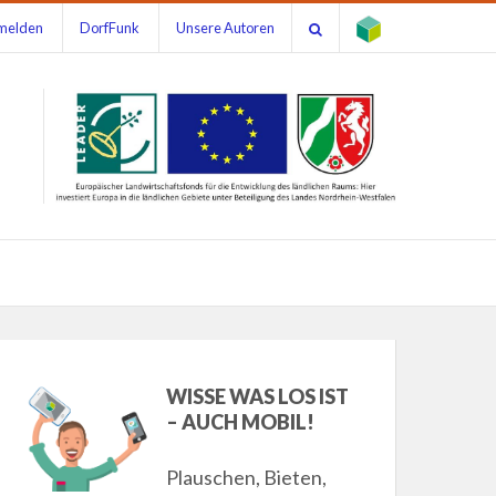
melden
DorfFunk
Unsere Autoren
WISSE WAS LOS IST
– AUCH MOBIL!
Plauschen, Bieten,