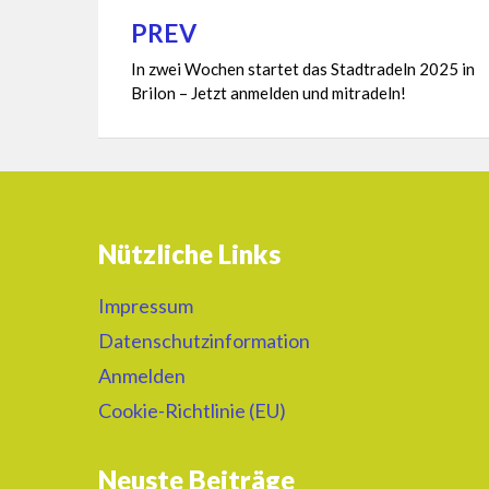
PREV
Beitragsnavigation
In zwei Wochen startet das Stadtradeln 2025 in
Brilon – Jetzt anmelden und mitradeln!
Nützliche Links
Impressum
Datenschutzinformation
Anmelden
Cookie-Richtlinie (EU)
Neuste Beiträge