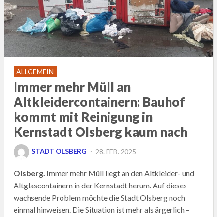
ALLGEMEIN
Immer mehr Müll an
Altkleidercontainern: Bauhof
kommt mit Reinigung in
Kernstadt Olsberg kaum nach
POSTED
STADT OLSBERG
28. FEB. 2025
ON
Olsberg.
Immer mehr Müll liegt an den Altkleider- und
Altglascontainern in der Kernstadt herum. Auf dieses
wachsende Problem möchte die Stadt Olsberg noch
einmal hinweisen. Die Situation ist mehr als ärgerlich –