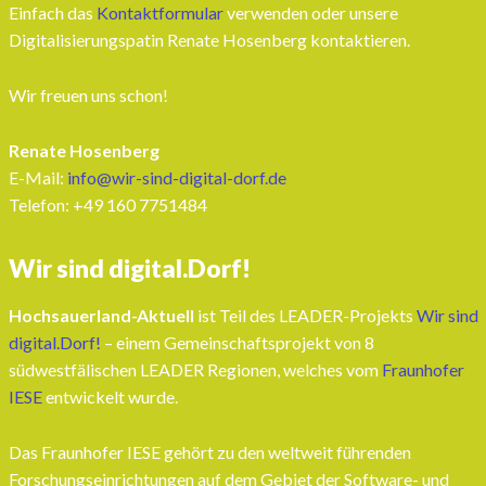
Einfach das
Kontaktformular
verwenden oder unsere
Digitalisierungspatin Renate Hosenberg kontaktieren.
Wir freuen uns schon!
Renate Hosenberg
E-Mail:
info@wir-sind-digital-dorf.de
Telefon: ‭+49 160 7751484‬
Wir sind digital.Dorf!
Hochsauerland-Aktuell
ist Teil des LEADER-Projekts
Wir sind
digital.Dorf!
– einem Gemeinschaftsprojekt von 8
südwestfälischen LEADER Regionen, welches vom
Fraunhofer
IESE
entwickelt wurde.
Das Fraunhofer IESE gehört zu den weltweit führenden
Forschungseinrichtungen auf dem Gebiet der Software- und