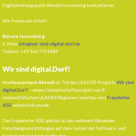
Digitalisierungspatin Renate Hosenberg kontaktieren.
Wir freuen uns schon!
Renate Hosenberg
E-Mail:
info@wir-sind-digital-dorf.de
Telefon: ‭+49 160 7751484‬
Wir sind digital.Dorf!
Hochsauerland-Aktuell
ist Teil des LEADER-Projekts
Wir sind
digital.Dorf!
– einem Gemeinschaftsprojekt von 8
südwestfälischen LEADER Regionen, welches vom
Fraunhofer
IESE
entwickelt wurde.
Das Fraunhofer IESE gehört zu den weltweit führenden
Forschungseinrichtungen auf dem Gebiet der Software- und
Systementwicklungsmethoden.