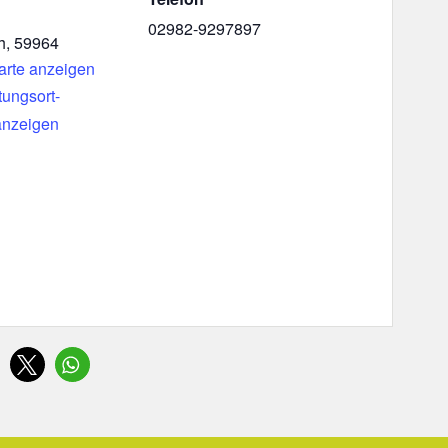
1
02982-9297897
h
,
59964
arte anzeigen
tungsort-
anzeigen