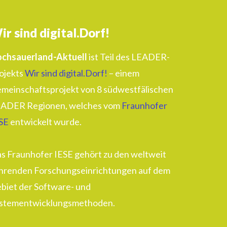
ir sind digital.Dorf!
chsauerland-Aktuell
ist Teil des LEADER-
ojekts
Wir sind digital.Dorf!
– einem
meinschaftsprojekt von 8 südwestfälischen
ADER Regionen, welches vom
Fraunhofer
SE
entwickelt wurde.
s Fraunhofer IESE gehört zu den weltweit
hrenden Forschungseinrichtungen auf dem
biet der Software- und
stementwicklungsmethoden.