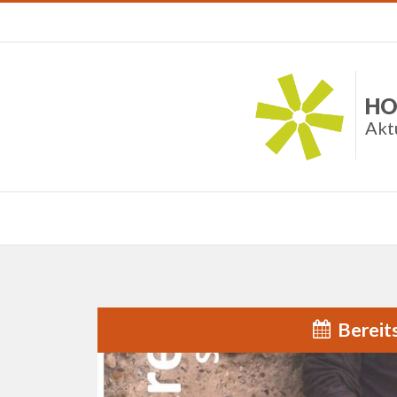
HO
Akt
Bereit