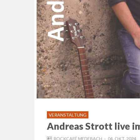
VERANSTALTUNG
Andreas Strott live 
POSTED
ROCKCAFÉ MEDEBACH
04. OKT. 2024