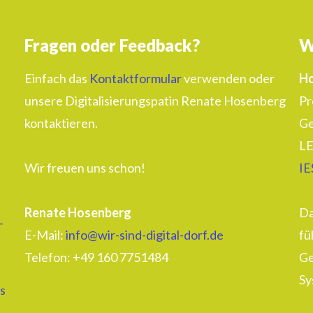
Fragen oder Feedback?
W
Einfach das
Kontaktformular
verwenden oder
Ho
unsere Digitalisierungspatin Renate Hosenberg
Pr
kontaktieren.
Ge
LE
Wir freuen uns schon!
IE
Renate Hosenberg
Da
–
E-Mail:
info@wir-sind-digital-dorf.de
fü
Telefon: ‭+49 160 7751484‬
Ge
Sy
s