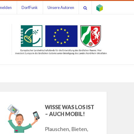
melden
DorfFunk
Unsere Autoren
WISSE WAS LOS IST
– AUCH MOBIL!
Plauschen, Bieten,