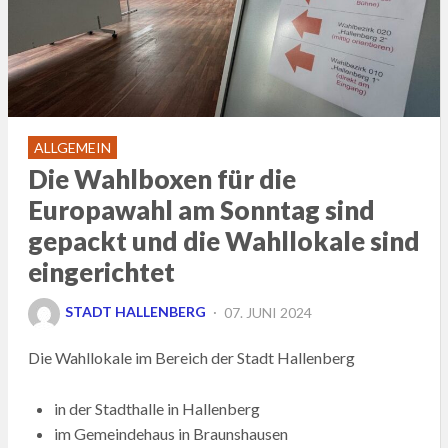
ALLGEMEIN
Die Wahlboxen für die
Europawahl am Sonntag sind
gepackt und die Wahllokale sind
eingerichtet
POSTED
STADT HALLENBERG
07. JUNI 2024
ON
Die Wahllokale im Bereich der Stadt Hallenberg
in der Stadthalle in Hallenberg
im Gemeindehaus in Braunshausen