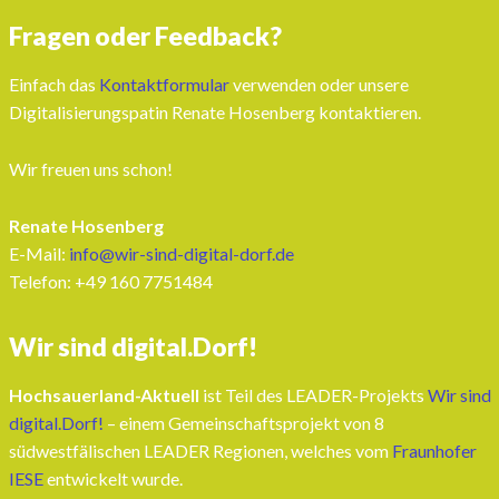
Fragen oder Feedback?
Einfach das
Kontaktformular
verwenden oder unsere
Digitalisierungspatin Renate Hosenberg kontaktieren.
Wir freuen uns schon!
Renate Hosenberg
E-Mail:
info@wir-sind-digital-dorf.de
Telefon: ‭+49 160 7751484‬
Wir sind digital.Dorf!
Hochsauerland-Aktuell
ist Teil des LEADER-Projekts
Wir sind
digital.Dorf!
– einem Gemeinschaftsprojekt von 8
südwestfälischen LEADER Regionen, welches vom
Fraunhofer
IESE
entwickelt wurde.