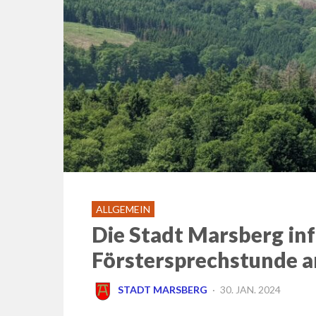
ALLGEMEIN
Die Stadt Marsberg inf
Förstersprechstunde a
POSTED
STADT MARSBERG
30. JAN. 2024
ON