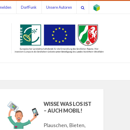
melden
DorfFunk
Unsere Autoren
WISSE WAS LOS IST
– AUCH MOBIL!
Plauschen, Bieten,