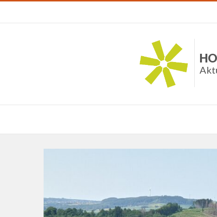
HO
Akt