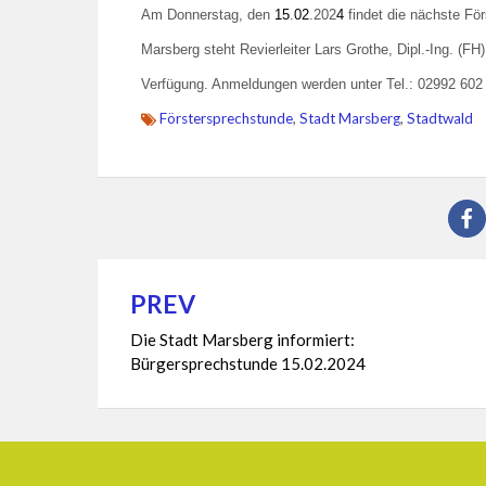
Am Donnerstag, den
15
.
02
.202
4
findet die nächste Fö
Marsberg steht Revierleiter Lars Grothe, Dipl.-Ing. (FH
Verfügung. Anmeldungen werden unter Tel.: 02992 602 
Förstersprechstunde
,
Stadt Marsberg
,
Stadtwald
PREV
Beitragsnavigation
Die Stadt Marsberg informiert:
Bürgersprechstunde 15.02.2024