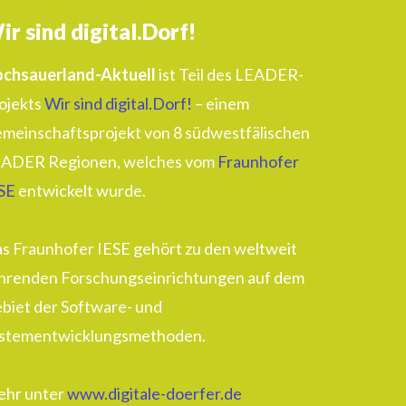
ir sind digital.Dorf!
chsauerland-Aktuell
ist Teil des LEADER-
ojekts
Wir sind digital.Dorf!
– einem
meinschaftsprojekt von 8 südwestfälischen
ADER Regionen, welches vom
Fraunhofer
SE
entwickelt wurde.
s Fraunhofer IESE gehört zu den weltweit
hrenden Forschungseinrichtungen auf dem
biet der Software- und
stementwicklungsmethoden.
hr unter
www.digitale-doerfer.de