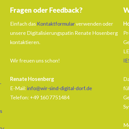
Fragen oder Feedback?
W
Einfach das
Kontaktformular
verwenden oder
Ho
unsere Digitalisierungspatin Renate Hosenberg
Pr
kontaktieren.
Ge
LE
Wir freuen uns schon!
IE
Renate Hosenberg
Da
–
E-Mail:
info@wir-sind-digital-dorf.de
fü
Telefon: ‭+49 160 7751484‬
Ge
Sy
s
Me